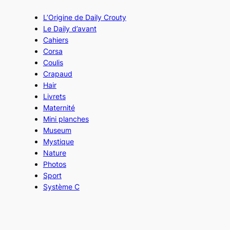
L’Origine de Daily Crouty
Le Daily d’avant
Cahiers
Corsa
Coulis
Crapaud
Hair
Livrets
Maternité
Mini planches
Museum
Mystique
Nature
Photos
Sport
Système C