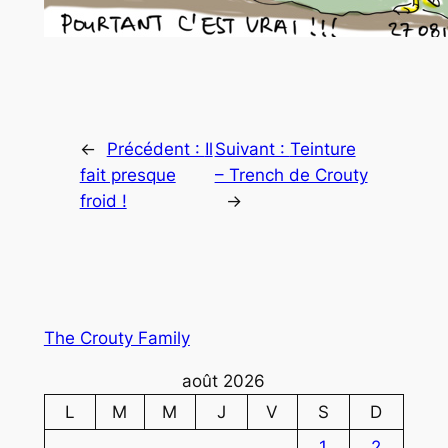
←
Précédent :
Il
Suivant :
Teinture
fait presque
– Trench de Crouty
froid !
→
The Crouty Family
août 2026
L
M
M
J
V
S
D
1
2