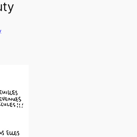
uty
y