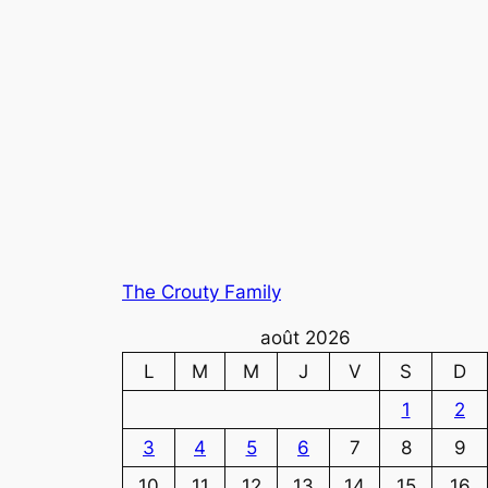
The Crouty Family
août 2026
L
M
M
J
V
S
D
1
2
3
4
5
6
7
8
9
10
11
12
13
14
15
16