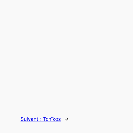
Suivant :
Tchîkos
→