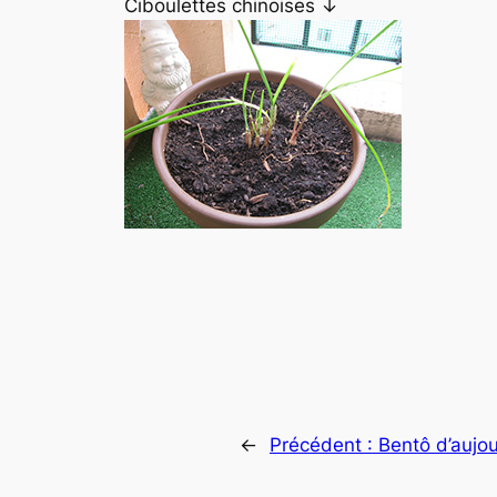
Ciboulettes chinoises ↓
←
Précédent :
Bentô d’aujou