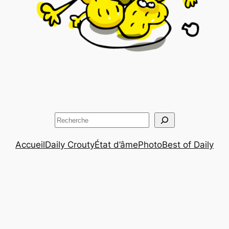
Rechercher
Accueil
Daily Crouty
État d’âme
Photo
Best of Daily