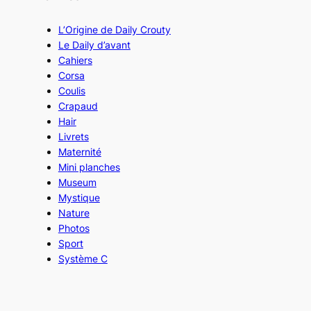
L’Origine de Daily Crouty
Le Daily d’avant
Cahiers
Corsa
Coulis
Crapaud
Hair
Livrets
Maternité
Mini planches
Museum
Mystique
Nature
Photos
Sport
Système C