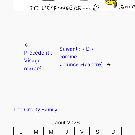
←
Suivant :
« D »
Précédent :
comme
Visage
« dunce »(cancre)
→
marbré
The Crouty Family
août 2026
L
M
M
J
V
S
D