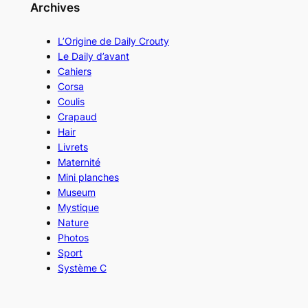
Archives
L’Origine de Daily Crouty
Le Daily d’avant
Cahiers
Corsa
Coulis
Crapaud
Hair
Livrets
Maternité
Mini planches
Museum
Mystique
Nature
Photos
Sport
Système C