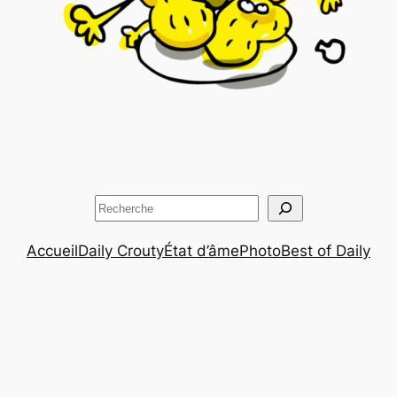
Rechercher
Accueil
Daily Crouty
État d’âme
Photo
Best of Daily