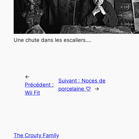
Une chute dans les escaliers….
←
Suivant :
Noces de
Précédent :
porcelaine ♡
→
Wii Fit
The Crouty Family