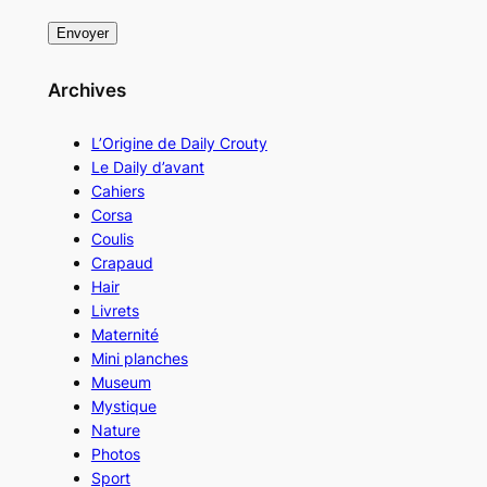
Archives
L’Origine de Daily Crouty
Le Daily d’avant
Cahiers
Corsa
Coulis
Crapaud
Hair
Livrets
Maternité
Mini planches
Museum
Mystique
Nature
Photos
Sport