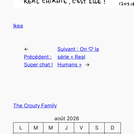
Ikea
←
Suivant :
On ♡ la
Précédent :
série « Real
Super chat !
Humans »
→
The Crouty Family
août 2026
L
M
M
J
V
S
D