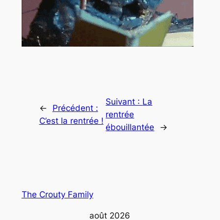
Suivant :
La
←
Précédent :
rentrée
C’est la rentrée !
ébouillantée
→
The Crouty Family
août 2026