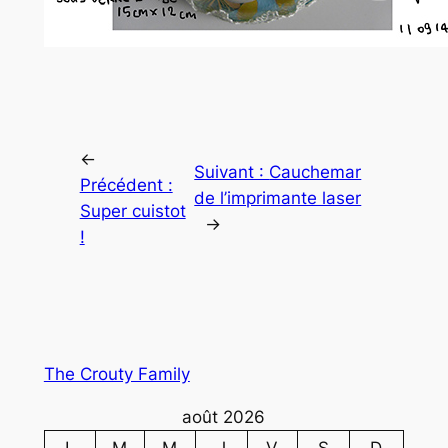
←
Suivant :
Cauchemar
Précédent :
de l’imprimante laser
Super cuistot
→
!
The Crouty Family
août 2026
L
M
M
J
V
S
D