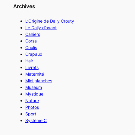
Archives
L’Origine de Daily Crouty
Le Daily d’avant
Cahiers
Corsa
Coulis
Crapaud
Hair
Livrets
Maternité
Mini planches
Museum
Mystique
Nature
Photos
Sport
Système C