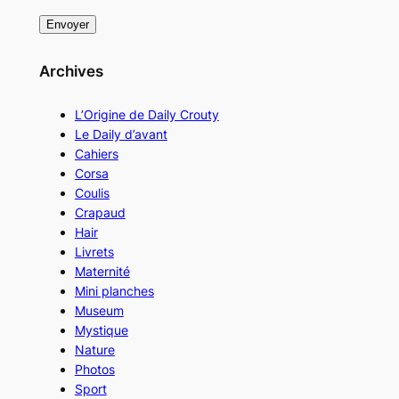
Archives
L’Origine de Daily Crouty
Le Daily d’avant
Cahiers
Corsa
Coulis
Crapaud
Hair
Livrets
Maternité
Mini planches
Museum
Mystique
Nature
Photos
Sport