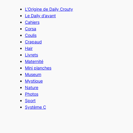
L’Origine de Daily Crouty
Le Daily d’avant
Cahiers
Corsa
Coulis
Crapaud
Hair
Livrets
Maternité
Mini planches
Museum
Mystique
Nature
Photos
Sport
Système C