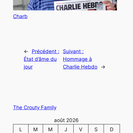
Charb
←
Précédent :
Suivant :
État d’âme du
Hommage à
jour
Charlie Hebdo
→
The Crouty Family
août 2026
L
M
M
J
V
S
D