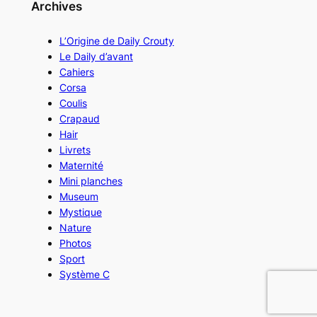
Archives
L’Origine de Daily Crouty
Le Daily d’avant
Cahiers
Corsa
Coulis
Crapaud
Hair
Livrets
Maternité
Mini planches
Museum
Mystique
Nature
Photos
Sport
Système C