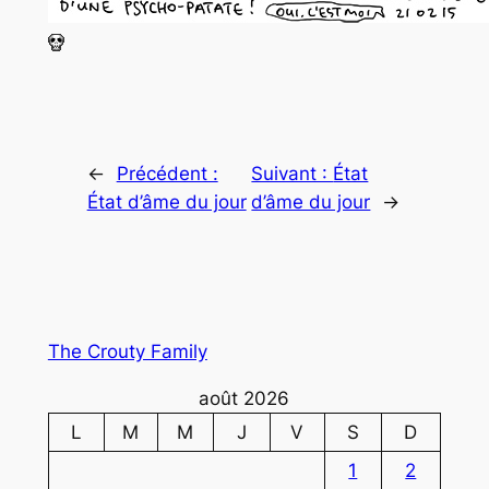
←
Précédent :
Suivant :
État
État d’âme du jour
d’âme du jour
→
The Crouty Family
août 2026
L
M
M
J
V
S
D
1
2