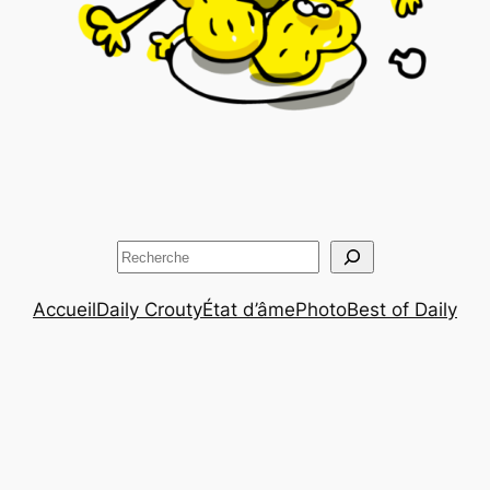
Rechercher
Accueil
Daily Crouty
État d’âme
Photo
Best of Daily