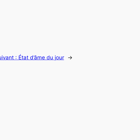
uivant :
État d’âme du jour
→