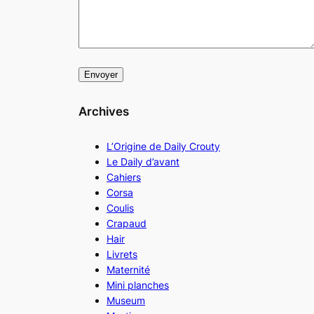
Archives
L’Origine de Daily Crouty
Le Daily d’avant
Cahiers
Corsa
Coulis
Crapaud
Hair
Livrets
Maternité
Mini planches
Museum