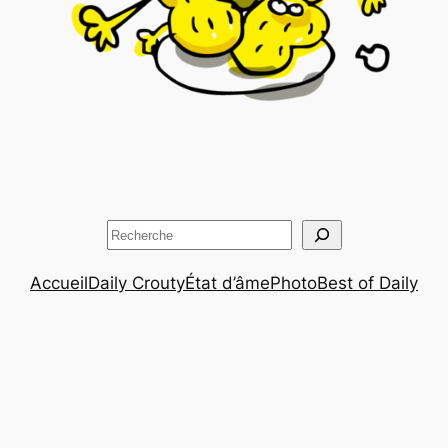
Rechercher
Accueil
Daily Crouty
État d’âme
Photo
Best of Daily