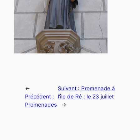
←
Suivant :
Promenade à
Précédent :
l’île de Ré ; le 23 juillet
Promenades
→