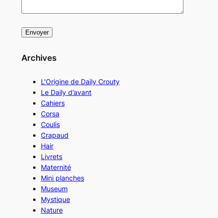
Archives
L’Origine de Daily Crouty
Le Daily d’avant
Cahiers
Corsa
Coulis
Crapaud
Hair
Livrets
Maternité
Mini planches
Museum
Mystique
Nature