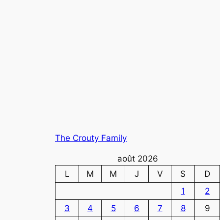
The Crouty Family
août 2026
L
M
M
J
V
S
D
1
2
3
4
5
6
7
8
9