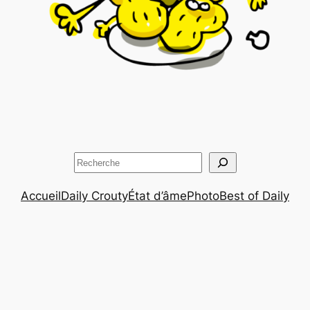
Rechercher
Accueil
Daily Crouty
État d’âme
Photo
Best of Daily