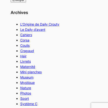
Archives
L’Origine de Daily Crouty
Le Daily d’avant
Cahiers
Corsa
Coulis
Crapaud
Hair
Livrets
Maternité
Mini planches
Museum
Mystique
Nature
Photos
Sport
Système C