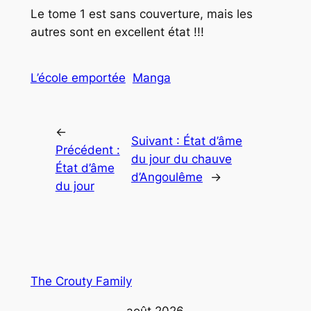
Le tome 1 est sans couverture, mais les
autres sont en excellent état !!!
L’école emportée
Manga
←
Suivant :
État d’âme
Précédent :
du jour du chauve
État d’âme
d’Angoulême
→
du jour
The Crouty Family
août 2026