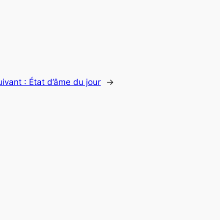
uivant :
État d’âme du jour
→