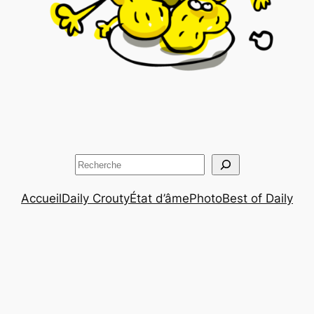
Rechercher
Accueil
Daily Crouty
État d’âme
Photo
Best of Daily