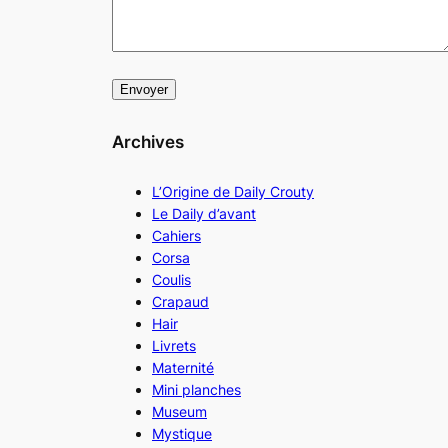
Archives
L’Origine de Daily Crouty
Le Daily d’avant
Cahiers
Corsa
Coulis
Crapaud
Hair
Livrets
Maternité
Mini planches
Museum
Mystique