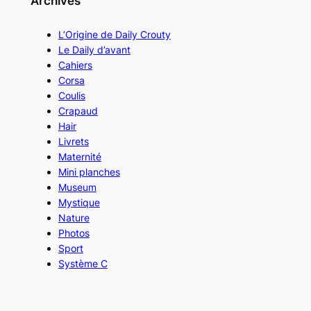
Archives
L’Origine de Daily Crouty
Le Daily d’avant
Cahiers
Corsa
Coulis
Crapaud
Hair
Livrets
Maternité
Mini planches
Museum
Mystique
Nature
Photos
Sport
Système C