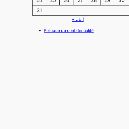
24
25
26
27
28
29
30
31
« Juil
Politique de confidentialité