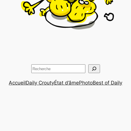
Rechercher
Accueil
Daily Crouty
État d’âme
Photo
Best of Daily