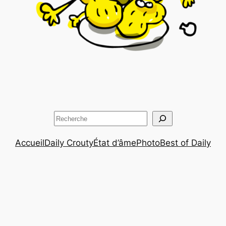
Rechercher
Accueil
Daily Crouty
État d’âme
Photo
Best of Daily