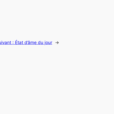
uivant :
État d’âme du jour
→