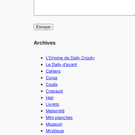
Archives
L’Origine de Daily Crouty
Le Daily d’avant
Cahiers
Corsa
Coulis
Crapaud
Hair
Livrets
Maternité
Mini planches
Museum
Mystique