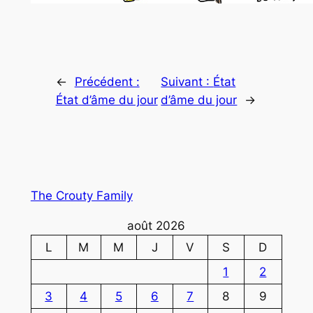
←
Précédent :
Suivant :
État
État d’âme du jour
d’âme du jour
→
The Crouty Family
août 2026
L
M
M
J
V
S
D
1
2
3
4
5
6
7
8
9