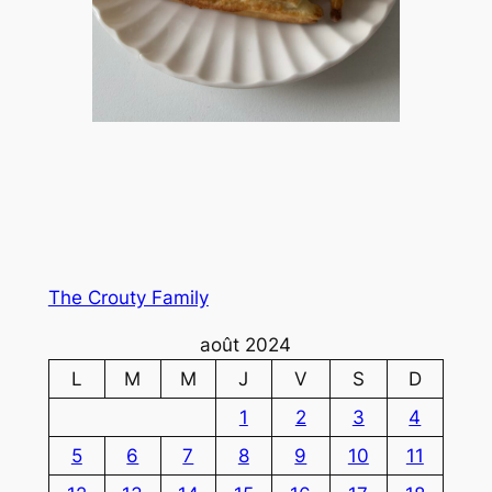
The Crouty Family
août 2024
L
M
M
J
V
S
D
1
2
3
4
5
6
7
8
9
10
11