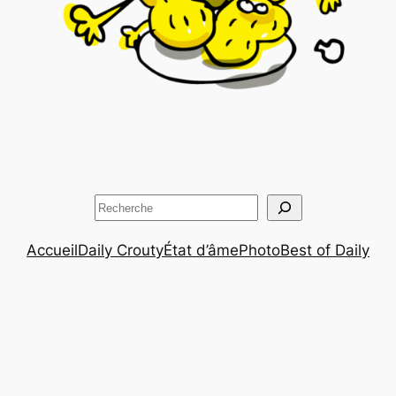
Rechercher
Accueil
Daily Crouty
État d’âme
Photo
Best of Daily