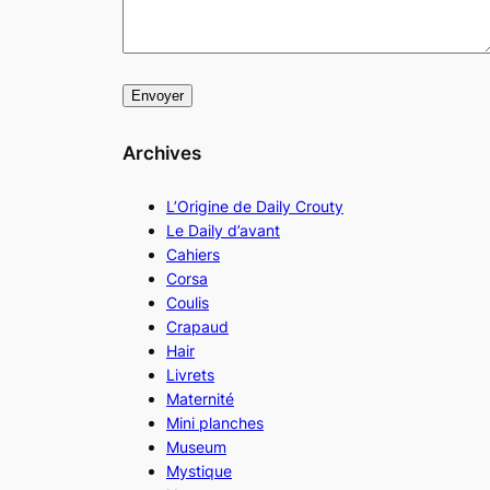
Archives
L’Origine de Daily Crouty
Le Daily d’avant
Cahiers
Corsa
Coulis
Crapaud
Hair
Livrets
Maternité
Mini planches
Museum
Mystique