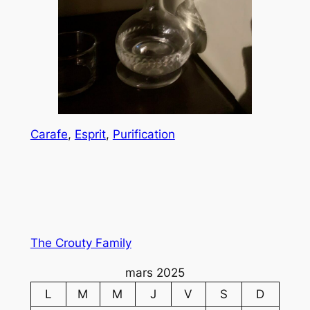
Carafe
, 
Esprit
, 
Purification
The Crouty Family
mars 2025
L
M
M
J
V
S
D