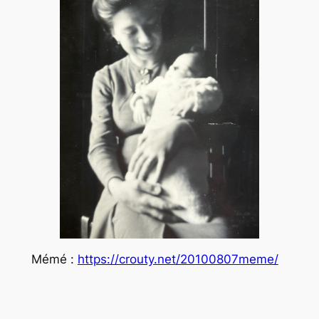
Mémé :
https://crouty.net/20100807meme/