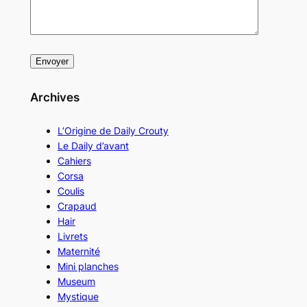
Archives
L’Origine de Daily Crouty
Le Daily d’avant
Cahiers
Corsa
Coulis
Crapaud
Hair
Livrets
Maternité
Mini planches
Museum
Mystique