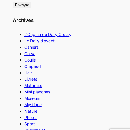
Archives
L’Origine de Daily Crouty
Le Daily d’avant
Cahiers
Corsa
Coulis
Crapaud
Hair
Livrets
Maternité
Mini planches
Museum
Mystique
Nature
Photos
Sport