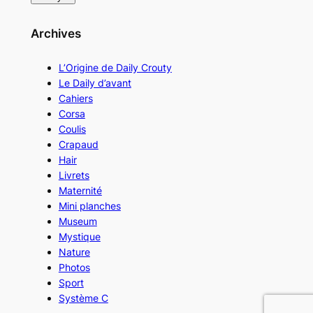
Archives
L’Origine de Daily Crouty
Le Daily d’avant
Cahiers
Corsa
Coulis
Crapaud
Hair
Livrets
Maternité
Mini planches
Museum
Mystique
Nature
Photos
Sport
Système C