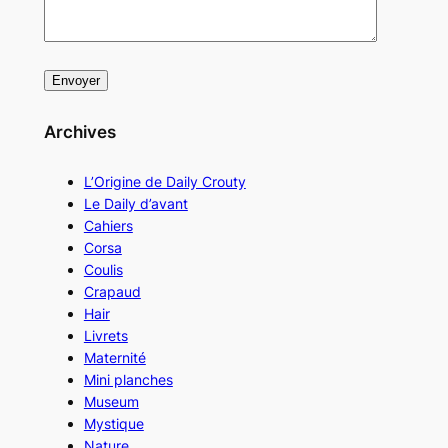
Archives
L’Origine de Daily Crouty
Le Daily d’avant
Cahiers
Corsa
Coulis
Crapaud
Hair
Livrets
Maternité
Mini planches
Museum
Mystique
Nature