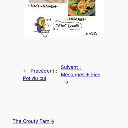
Suivant :
←
Précédent :
Mésanges + Pies
Pot du cul
→
The Crouty Family