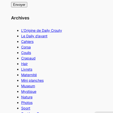
Archives
L’Origine de Daily Crouty
Le Daily d’avant
Cahiers
Corsa
Coulis
Crapaud
Hair
Livrets
Maternité
Mini planches
Museum
Mystique
Nature
Photos
Sport