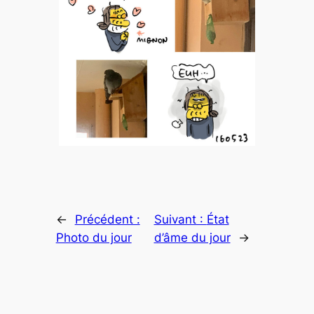
←
Précédent :
Suivant :
État
Photo du jour
d’âme du jour
→