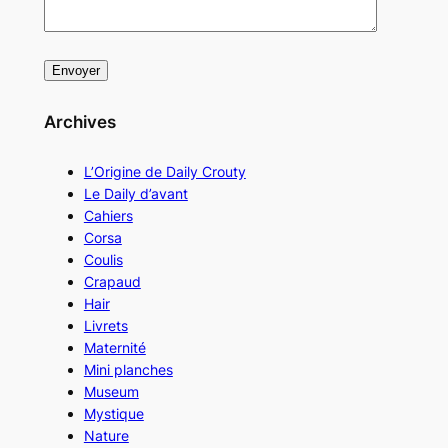
Archives
L’Origine de Daily Crouty
Le Daily d’avant
Cahiers
Corsa
Coulis
Crapaud
Hair
Livrets
Maternité
Mini planches
Museum
Mystique
Nature