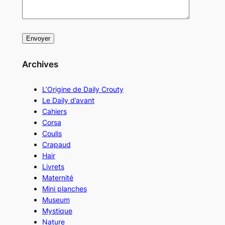
Archives
L’Origine de Daily Crouty
Le Daily d’avant
Cahiers
Corsa
Coulis
Crapaud
Hair
Livrets
Maternité
Mini planches
Museum
Mystique
Nature