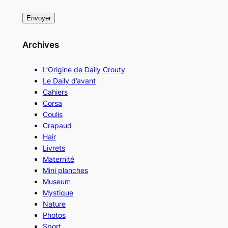
Archives
L’Origine de Daily Crouty
Le Daily d’avant
Cahiers
Corsa
Coulis
Crapaud
Hair
Livrets
Maternité
Mini planches
Museum
Mystique
Nature
Photos
Sport