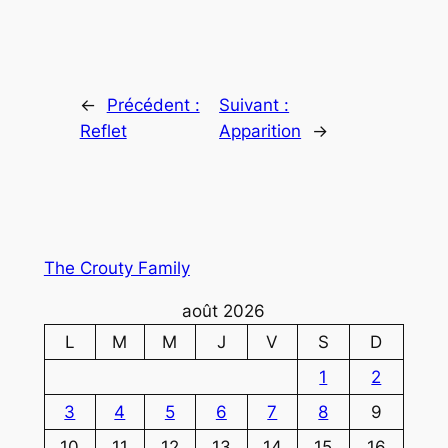
←
Précédent :
Suivant :
Reflet
Apparition
→
The Crouty Family
août 2026
L
M
M
J
V
S
D
1
2
3
4
5
6
7
8
9
10
11
12
13
14
15
16