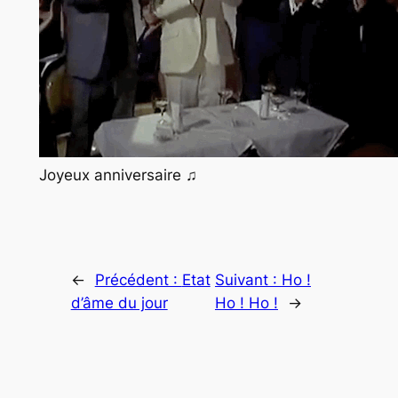
Joyeux anniversaire ♫
←
Précédent :
Etat
Suivant :
Ho !
d’âme du jour
Ho ! Ho !
→