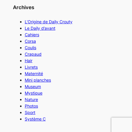
Archives
L’Origine de Daily Crouty
Le Daily d’avant
Cahiers
Corsa
Coulis
Crapaud
Hair
Livrets
Maternité
Mini planches
Museum
Mystique
Nature
Photos
Sport
Système C