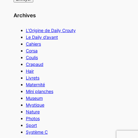
Archives
L’Origine de Daily Crouty
Le Daily d’avant
Cahiers
Corsa
Coulis
Crapaud
Hair
Livrets
Maternité
Mini planches
Museum
Mystique
Nature
Photos
Sport
Système C