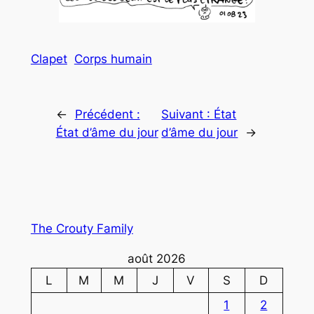
Clapet
Corps humain
←
Précédent :
Suivant :
État
État d’âme du jour
d’âme du jour
→
The Crouty Family
août 2026
L
M
M
J
V
S
D
1
2