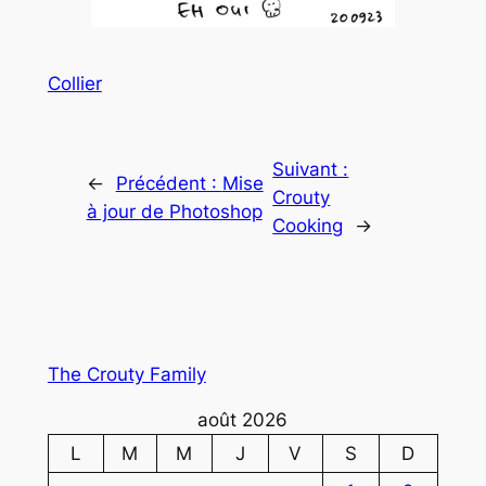
Collier
Suivant :
←
Précédent :
Mise
Crouty
à jour de Photoshop
Cooking
→
The Crouty Family
août 2026
L
M
M
J
V
S
D