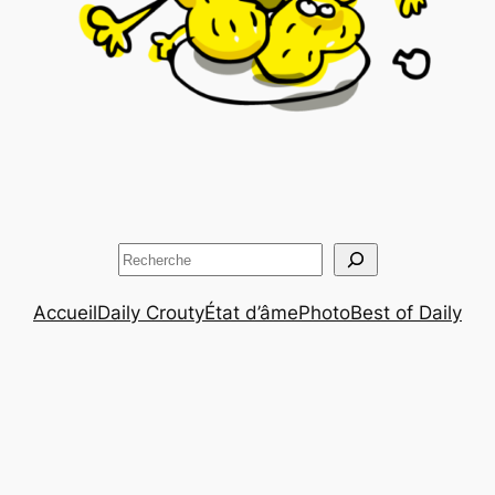
Rechercher
Accueil
Daily Crouty
État d’âme
Photo
Best of Daily