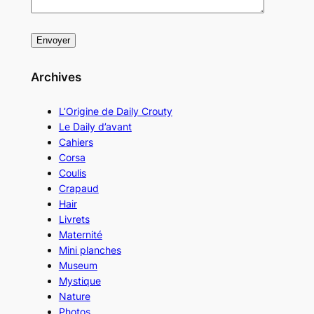
Archives
L’Origine de Daily Crouty
Le Daily d’avant
Cahiers
Corsa
Coulis
Crapaud
Hair
Livrets
Maternité
Mini planches
Museum
Mystique
Nature
Photos