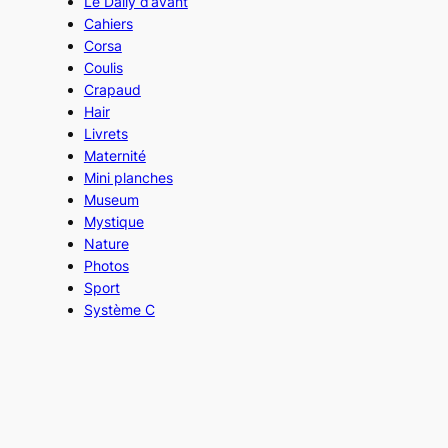
Le Daily d’avant
Cahiers
Corsa
Coulis
Crapaud
Hair
Livrets
Maternité
Mini planches
Museum
Mystique
Nature
Photos
Sport
Système C