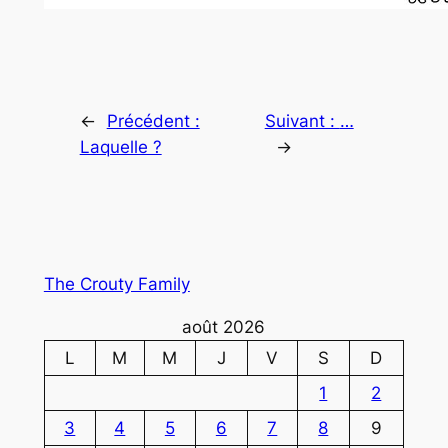
←
Précédent :
Suivant :
…
Laquelle ?
→
The Crouty Family
août 2026
L
M
M
J
V
S
D
1
2
3
4
5
6
7
8
9