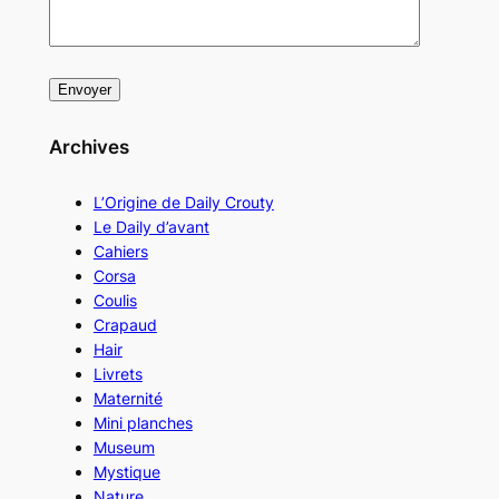
Archives
L’Origine de Daily Crouty
Le Daily d’avant
Cahiers
Corsa
Coulis
Crapaud
Hair
Livrets
Maternité
Mini planches
Museum
Mystique
Nature