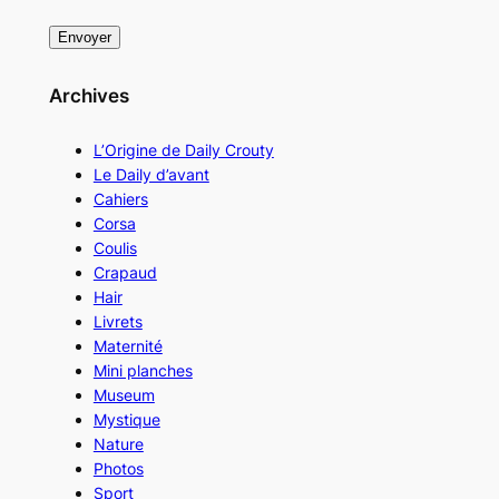
Archives
L’Origine de Daily Crouty
Le Daily d’avant
Cahiers
Corsa
Coulis
Crapaud
Hair
Livrets
Maternité
Mini planches
Museum
Mystique
Nature
Photos
Sport