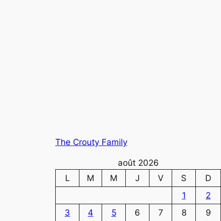
The Crouty Family
août 2026
L
M
M
J
V
S
D
1
2
3
4
5
6
7
8
9