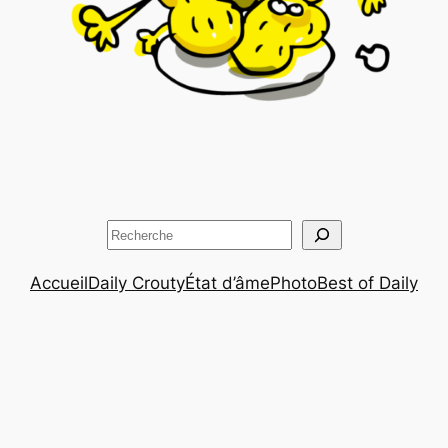
Rechercher
Accueil
Daily Crouty
État d’âme
Photo
Best of Daily