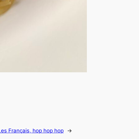
Les Français, hop hop hop
→