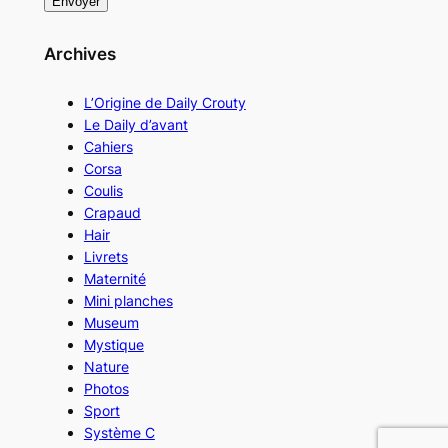
Archives
L’Origine de Daily Crouty
Le Daily d’avant
Cahiers
Corsa
Coulis
Crapaud
Hair
Livrets
Maternité
Mini planches
Museum
Mystique
Nature
Photos
Sport
Système C