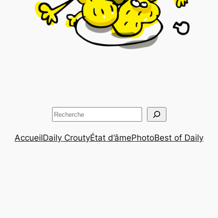
Rechercher
Accueil
Daily Crouty
État d’âme
Photo
Best of Daily