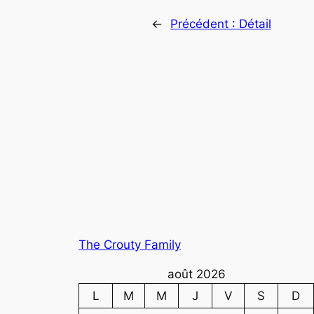
←
Précédent :
Détail
The Crouty Family
août 2026
L
M
M
J
V
S
D