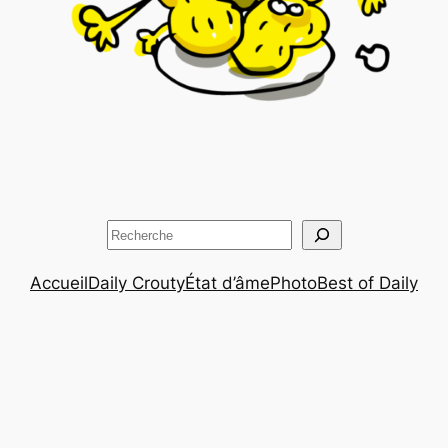
Rechercher
Accueil
Daily Crouty
État d’âme
Photo
Best of Daily